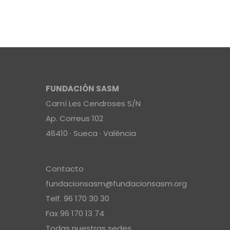
FUNDACIÓN SASM
Camí Les Cendroses S/N
Ap. Correus 102
46410 · Sueca · València
Contacto
fundacionsasm@fundacionsasm.org
Telf. 96 170 30 30
Fax 96 170 13 74
Todas nuestras sedes