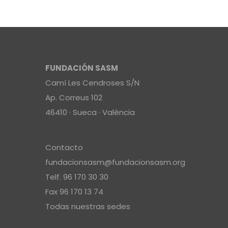
FUNDACIÓN SASM
Camí Les Cendroses S/N
Ap. Correus 102
46410 · Sueca · València
Contacto
fundacionsasm@fundacionsasm.org
Telf. 96 170 30 30
Fax 96 170 13 74
Todas nuestras sedes