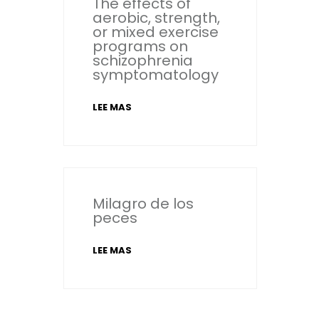
The effects of
aerobic, strength,
or mixed exercise
programs on
schizophrenia
symptomatology
LEE MAS
Milagro de los
peces
LEE MAS