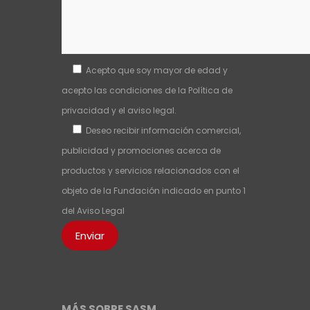
Acepto que soy mayor de edad y
acepto las condiciones de la
Política de
privacidad
y el
aviso legal
.
Deseo recibir información comercial,
publicidad y promociones acerca de
productos y servicios relacionados con el
objeto de la Fundación indicado en punto 1
del
Aviso Legal
MÁS SOBRE SASM