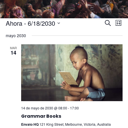
Naveg
Na
Ahora
 - 
6/18/2030
Buscar
Lista
de
de
Seleccionar
vis
búsqu
mayo 2030
de
fecha.
y
Eve
MAR
vistas
14
de
Evento
14 de mayo de 2030 @ 08:00
-
17:00
Grammar Books
Envato HQ
121 King Street, Melbourne, Victoria, Australia