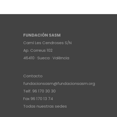
FUNDACIÓN SASM
Camí Les Cendroses S/N
Ap. Correus 102
46410 · Sueca · València
Contacto
fundacionsasm@fundacionsasm.org
Telf. 96 170 30 30
Fax 96 170 13 74
Todas nuestras sedes