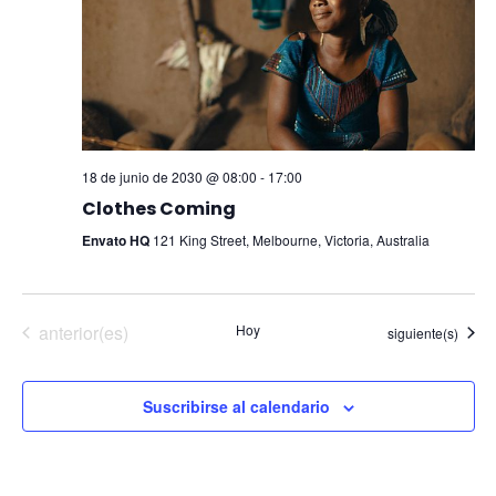
18 de junio de 2030 @ 08:00
-
17:00
Clothes Coming
Envato HQ
121 King Street, Melbourne, Victoria, Australia
Eventos
anterior(es)
Hoy
Eventos
siguiente(s)
Suscribirse al calendario